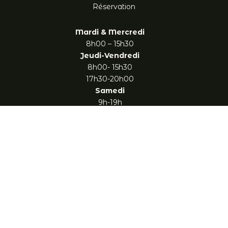
Réservation
Mardi & Mercredi
8h00 – 15h30
Jeudi-Vendredi
8h00- 15h30
17h30-20h00
Samedi
9h-19h
Après-midi jeux (belote, tarot, 421, Yams ou détente sur
la terrasse)
Partenaires :