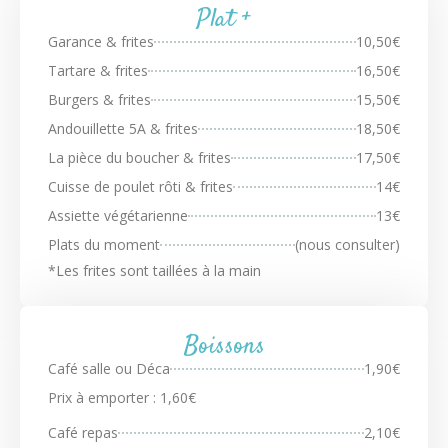
Plat +
Garance & frites
10,50€
Tartare & frites
16,50€
Burgers & frites
15,50€
Andouillette 5A & frites
18,50€
La pièce du boucher & frites
17,50€
Cuisse de poulet rôti & frites
14€
Assiette végétarienne
13€
Plats du moment
(nous consulter)
*Les frites sont taillées à la main
Boissons
Café salle ou Déca
1,90€
Prix à emporter : 1,60€
Café repas
2,10€