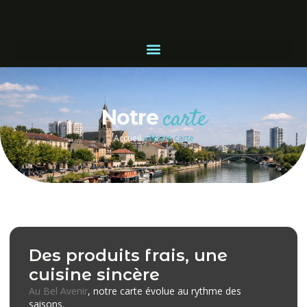
carte
Notre
Accueil
»
Notre carte
Des produits frais, une
cuisine sincère
Au Bel Avenir
, notre carte évolue au rythme des
saisons.