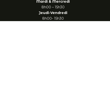
Mardi & Mercredi
8h00 – 15h30
Jeudi-Vendredi
8h00- 15h30
17h30-20h00
Samedi
9h-19h
Après-midi jeux (belote, tarot, 421, Yams ou détente sur
la terrasse)
Partenaires :
Nous suivre