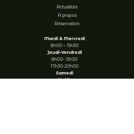
Actualités
A propos
Réservation
Mardi & Mercredi
8h00 – 15h30
Jeudi-Vendredi
8h00- 15h30
17h30-20h00
Samedi
9h-19h
Après-midi jeux (belote, tarot, 421, Yams ou détente sur
la terrasse)
Partenaires :