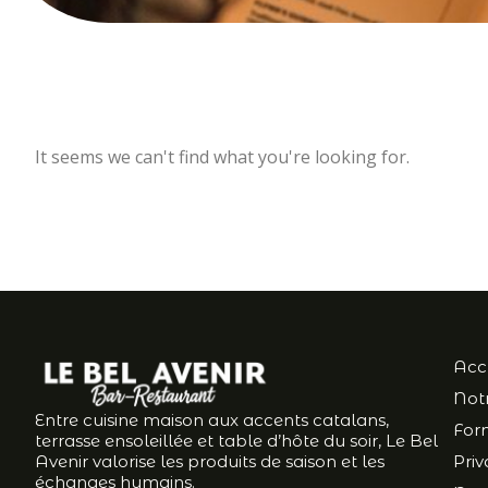
It seems we can't find what you're looking for.
Acc
Notr
Entre cuisine maison aux accents catalans,
For
terrasse ensoleillée et table d’hôte du soir, Le Bel
Avenir valorise les produits de saison et les
Priv
échanges humains.