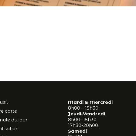
ueil
Mardi & Mercredi
8h00 – 15h30
e carte
Jeudi-Vendredi
8h00- 15h30
mule du jour
17h30-20h00
atisation
Samedi