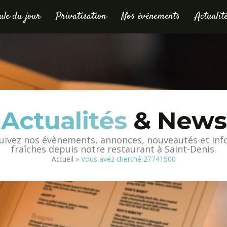
le du jour
Privatisation
Nos événements
Actualit
Actualités
& News
uivez nos évènements, annonces, nouveautés et inf
fraîches depuis notre restaurant à Saint-Denis.
Accueil
»
Vous avez cherché 27741500