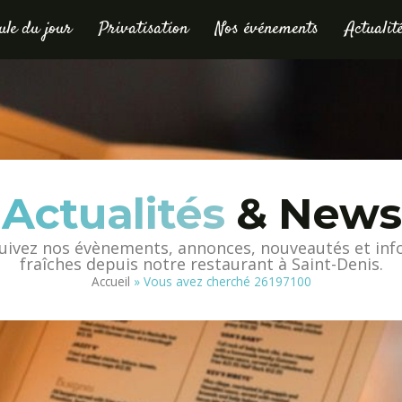
le du jour
Privatisation
Nos événements
Actualit
Actualités
& News
uivez nos évènements, annonces, nouveautés et inf
fraîches depuis notre restaurant à Saint-Denis.
Accueil
»
Vous avez cherché 26197100