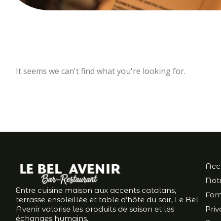
It seems we can't find what you're looking for.
Acc
Notr
Entre cuisine maison aux accents catalans,
For
terrasse ensoleillée et table d’hôte du soir, Le Bel
Avenir valorise les produits de saison et les
Priv
échanges humains.