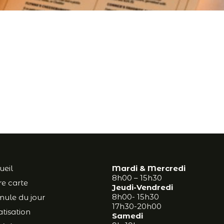
ueil
Mardi & Mercredi
8h00 – 15h30
e carte
Jeudi-Vendredi
8h00- 15h30
mule du jour
17h30-20h00
atisation
Samedi