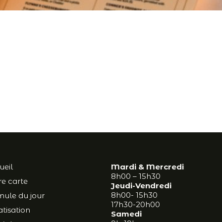
ueil
Mardi & Mercredi
8h00 – 15h30
e carte
Jeudi-Vendredi
8h00- 15h30
mule du jour
17h30-20h00
atisation
Samedi