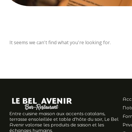
It seems we can't find what you're looking for.
Acc
Notr
Entre cuisine maison aux accents catalans,
For
terrasse ensoleillée et table d’hôte du soir, Le Bel
Avenir valorise les produits de saison et les
Priv
échanges humains.