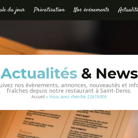
le du jour
Privatisation
Nos événements
Actualit
Actualités
& News
uivez nos évènements, annonces, nouveautés et inf
fraîches depuis notre restaurant à Saint-Denis.
Accueil
»
Vous avez cherché 22616900